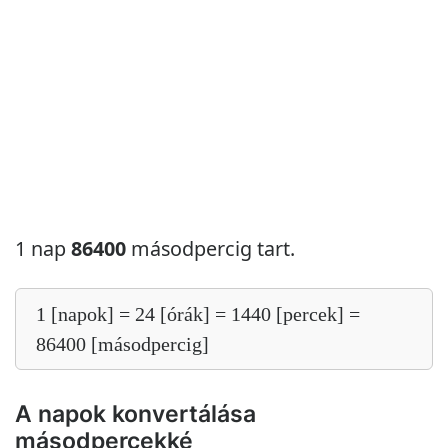
1 nap
86400
másodpercig tart.
1 [napok] = 24 [órák] = 1440 [percek] =
86400 [másodpercig]
A napok konvertálása
másodpercekké