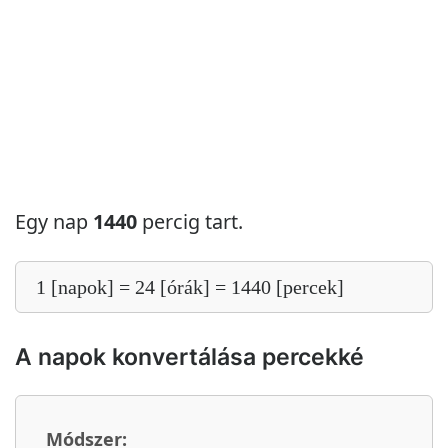
Egy nap
1440
percig tart.
1 [napok] = 24 [órák] = 1440 [percek]
A napok konvertálása percekké
Módszer: