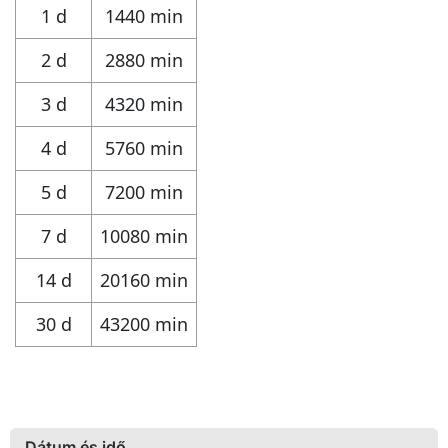
1 d
1440 min
2 d
2880 min
3 d
4320 min
4 d
5760 min
5 d
7200 min
7 d
10080 min
14 d
20160 min
30 d
43200 min
Dátum és idő