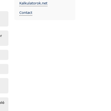
Kalkulatorok.net
Contact
or
oló