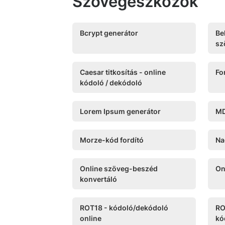
Szövegeszközök
Bcrypt generátor
Be
sz
Caesar titkosítás - online
Fo
kódoló / dekódoló
Lorem Ipsum generátor
MD
Morze-kód fordító
Na
Online szöveg-beszéd
On
konvertáló
ROT18 - kódoló/dekódoló
RO
online
kó