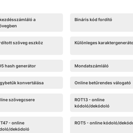
kezdésszámláló a
Bináris kód fordító
övegben
rdított szöveg eszköz
Különleges karaktergenerát
5 hash generátor
Mondatszámláló
gybetűk konvertálása
Online betűrendes válogató
line szövegcsere
ROT13 - online
kódoló/dekódoló
T47 - online
ROT5 - online kódoló/dekód
doló/dekódoló