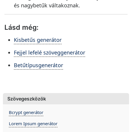
és nagybetűk váltakoznak.
Lásd még:
Kisbetűs generátor
Fejjel lefelé szöveggenerátor
Betűtípusgenerátor
Szövegeszközök
Bcrypt generátor
Lorem Ipsum generátor