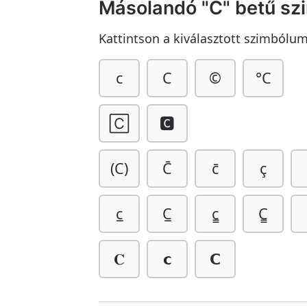
Másolandó "C" betű s
Kattintson a kiválasztott szimbólu
c
C
©
°C
🄲
🅲
(C)
C̄
c̄
ç
c̲
C̲
c̳
C̳
𝐂
𝗰
𝗖