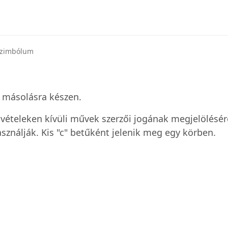
szimbólum
 másolásra készen.
elvételeken kívüli művek szerzői jogának megjelölésér
ználják. Kis "c" betűként jelenik meg egy körben.