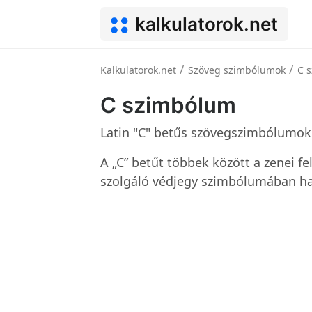
kalkulatorok.net
/
/
Kalkulatorok.net
Szöveg szimbólumok
C 
C szimbólum
Latin "C" betűs szövegszimbólumok
A „C” betűt többek között a zenei f
szolgáló védjegy szimbólumában has