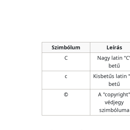
Szimbólum
Leírás
C
Nagy latin "C
betű
c
Kisbetűs latin 
betű
©
A "copyright
védjegy
szimbóluma