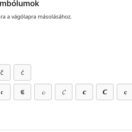
zimbólumok
mra a vágólapra másolásához.
č
ć
𝖈
𝕮
𝓬
𝓒
𝙘
𝘾
𝐜