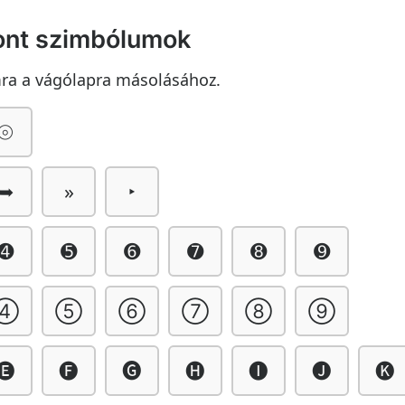
ont szimbólumok
mra a vágólapra másolásához.
⦾
➥
»
‣
➍
➎
➏
➐
➑
➒
④
⑤
⑥
⑦
⑧
⑨
🅔
🅕
🅖
🅗
🅘
🅙
🅚