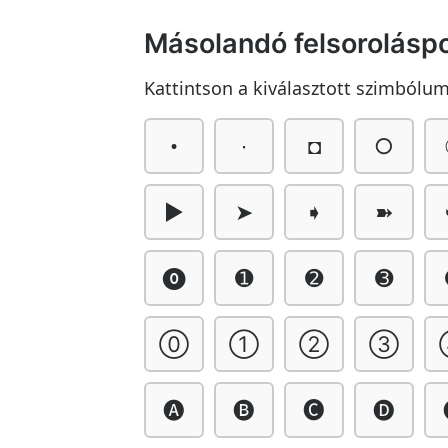
Másolandó felsorolásp
Kattintson a kiválasztott szimbólu
•
∙
◘
○
►
➤
➧
➽
⓿
➊
➋
➌
⓪
①
②
③
🅐
🅑
🅒
🅓