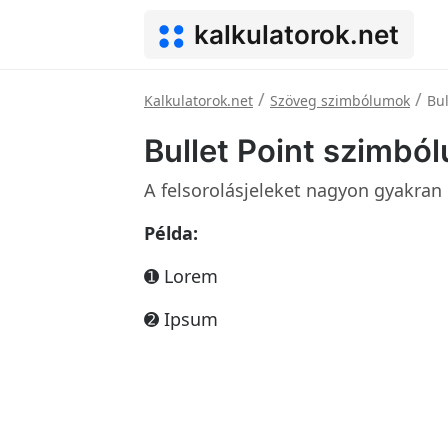
kalkulatorok.net
/
/
Kalkulatorok.net
Szöveg szimbólumok
Bu
Bullet Point szimbó
A felsorolásjeleket nagyon gyakran 
Példa:
➊ Lorem
➋ Ipsum