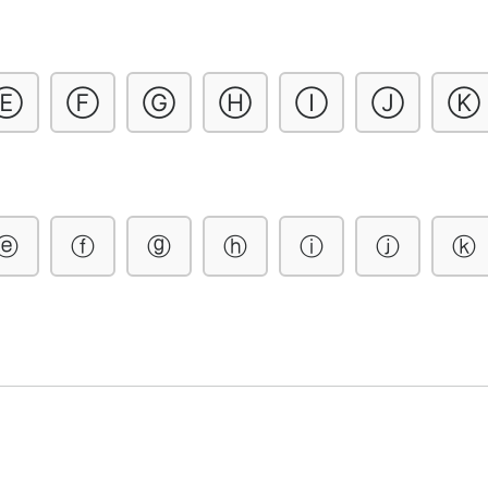
Ⓔ
Ⓕ
Ⓖ
Ⓗ
Ⓘ
Ⓙ
Ⓚ
ⓔ
ⓕ
ⓖ
ⓗ
ⓘ
ⓙ
ⓚ