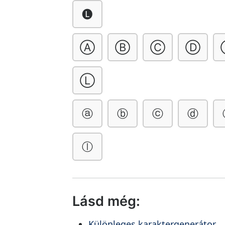
🅛
Ⓐ
Ⓑ
Ⓒ
Ⓓ
Ⓛ
ⓐ
ⓑ
ⓒ
ⓓ
ⓛ
Lásd még:
Különleges karaktergenerátor