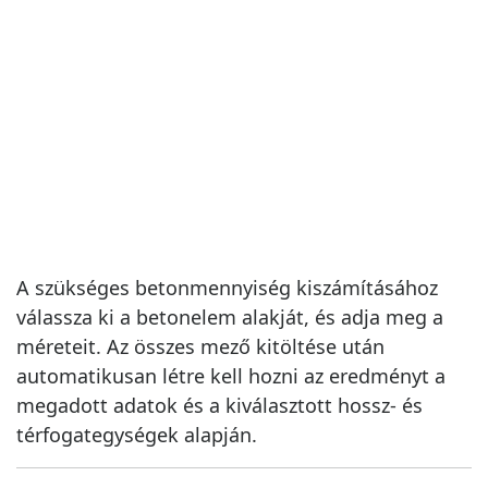
A szükséges betonmennyiség kiszámításához
válassza ki a betonelem alakját, és adja meg a
méreteit. Az összes mező kitöltése után
automatikusan létre kell hozni az eredményt a
megadott adatok és a kiválasztott hossz- és
térfogategységek alapján.